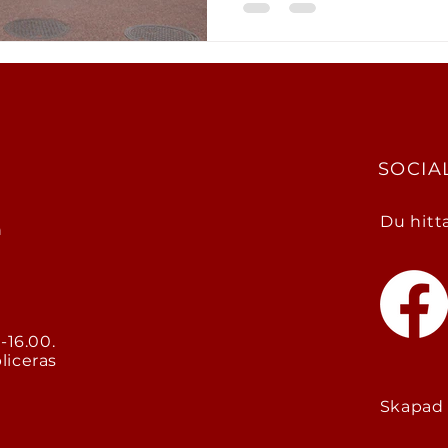
SOCIA
E
Du hitt
n
-16.00.
liceras
Skapad 