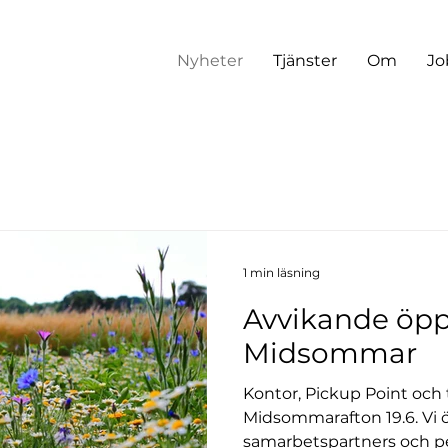
Nyheter
Tjänster
Om
Jo
1 min läsning
Avvikande öpp
Midsommar
Kontor, Pickup Point och 
Midsommarafton 19.6. Vi ö
samarbetspartners och p