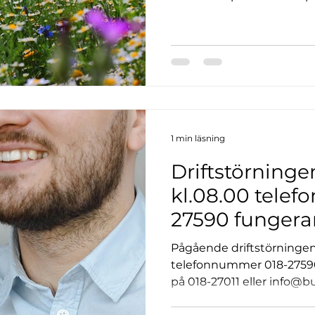
Midsommar!
1 min läsning
Driftstörningen
kl.08.00 tele
27590 fungerar
Pågående driftstörningen 
telefonnummer 018-27590
på 018-27011 eller info@bu