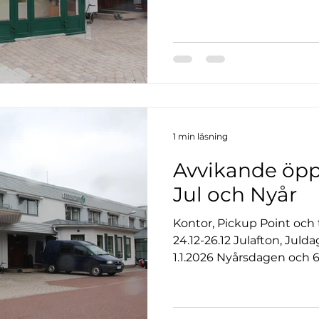
påsk!
1 min läsning
Avvikande öpp
Jul och Nyår
Kontor, Pickup Point och 
24.12-26.12 Julafton, Jul
1.1.2026 Nyårsdagen och 6
Nyårsafton håller Pickup
öppet kl.08.00-12.00. Vi ö
ett Gott Nytt År!