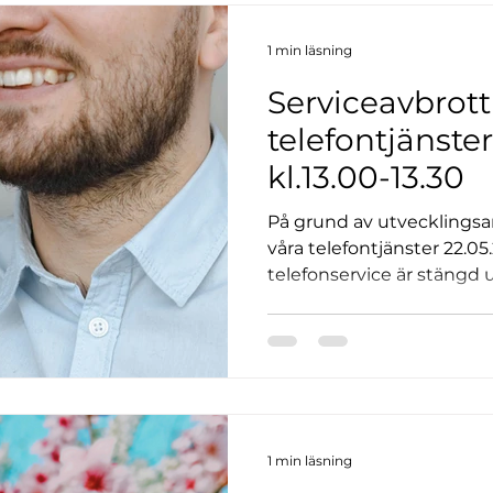
1 min läsning
Serviceavbrott 
telefontjänster
kl.13.00-13.30
På grund av utvecklingsarb
våra telefontjänster 22.05.
telefonservice är stängd u
som vanligt via mail unde
info@budbil.ax
1 min läsning