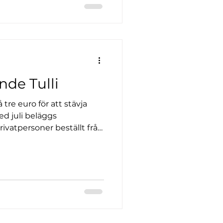
de Tulli
 tre euro för att stävja
d juli beläggs
rivatpersoner beställt från
tullavgift som vanligtvis
post i försändelsen. Från
a också en
 Avgifterna införs i hela
 av lågprisförsändelser.
26 ska en tullavgift också
a högst 150 eu