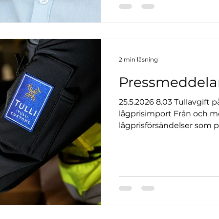
2 min läsning
Pressmeddelan
25.5.2026 8.03 Tullavgift på
lågprisimport Från och me
lågprisförsändelser som p
länder utanför EU med en 
är tre euro per varje varu
och med slutet av året sk
behandlingsavgift betalas.
EU för att stävja importen
Från och med den 1 juli 20
betalas för nätinköp värd