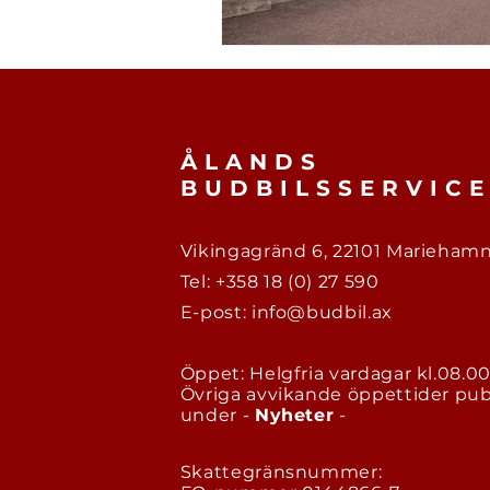
ÅLANDS
BUDBILSSERVIC
Vikingagränd 6, 22101 Marieham
Tel:
+358 18 (0) 27 590
E-post:
info@budbil.ax
Öppet: Helgfria vardagar kl.08.00
Övriga avvikande öppettider pub
under -
Nyheter
-
Skattegränsnummer: