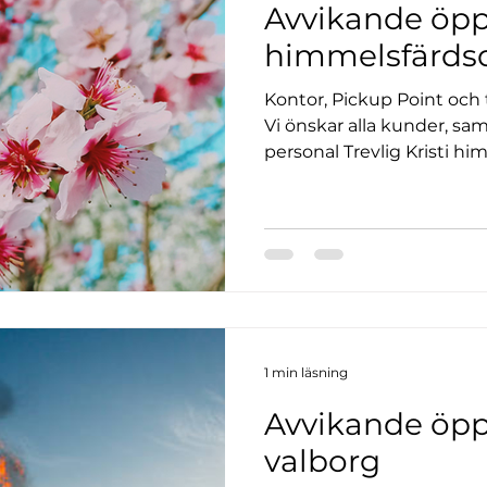
Avvikande öppe
himmelsfärds
Kontor, Pickup Point och t
Vi önskar alla kunder, sa
personal Trevlig Kristi h
1 min läsning
Avvikande öpp
valborg