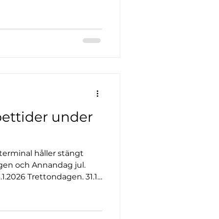
ettider under
terminal håller stängt
dagen och Annandag jul.
.1.2026 Trettondagen. 31.12
 Point/paketutlämningen
nskar alla en God Jul och