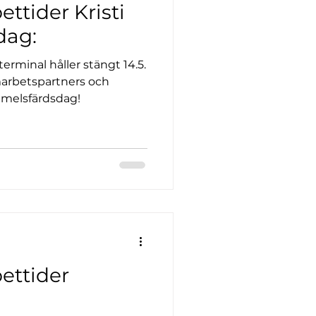
ttider Kristi
dag:
erminal håller stängt 14.5.
marbetspartners och
immelsfärdsdag!
ettider