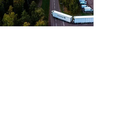
NYHETER
Budbil i media
Ta del av koncernens
Kundtidning Tempen
och Nyheter.
Trevlig läsning!