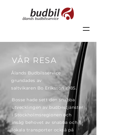
VÅR RESA
Ålands Budbilsservice
grundades av
saltvikaren Bo Eriksson 1985.
Bosse hade sett den snabba
utvecklingen av budbilstjänster
i Stockholmsregionen och
insåg behovet av snabba och
lokala transporter också på