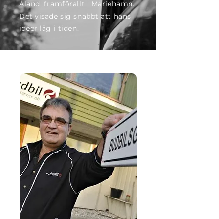
Åland, framförallt i Mariehamn.
Det visade sig snabbt att hans
idéer låg i tiden.